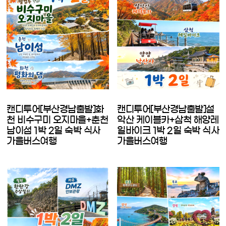
캔디투어[부산경남출발]화
캔디투어[부산경남출발]설
천 비수구미 오지마을+춘천
악산 케이블카+삼척 해양레
남이섬 1박 2일 숙박 식사
일바이크 1박 2일 숙박 식사
가을버스여행
가을버스여행