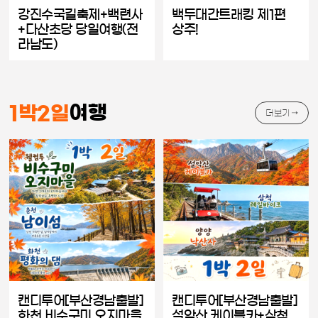
강진수국길축제+백련사
백두대간트래킹 제1편
+다산초당 당일여행(전
상주!
라남도)
여행
1박2일
더보기 →
캔디투어[부산경남출발]
캔디투어[부산경남출발]
화천 비수구미 오지마을
설악산 케이블카+삼척