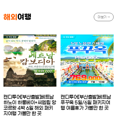
여행
해외
더보기 →
캔디투어[부산출발]베트남
캔디투어[부산출발]베트남
하노이 하롱베이+씨엠립 앙
푸꾸옥 5일/6일 패키지여
코르왓 4박 6일 해외 패키
행 여름휴가 가볼만 한 곳
지여행 가볼만 한 곳