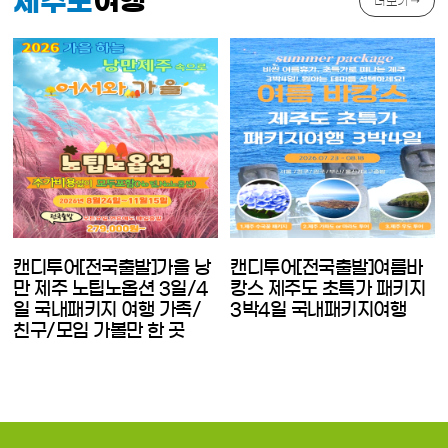
여행
제주도
더보기 →
캔디투어[전국출발]가을 낭
캔디투어[전국출발]여름바
만 제주 노팁노옵션 3일/4
캉스 제주도 초특가 패키지
일 국내패키지 여행 가족/
3박4일 국내패키지여행
친구/모임 가볼만 한 곳