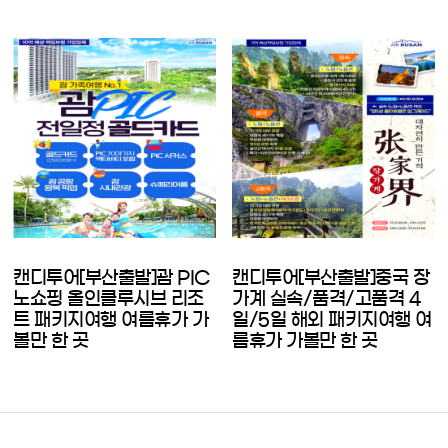
캔디투어[부산출발]괌 PIC
캔디투어[부산출발]중국 장
노쇼핑 올인클루시브 리조
가계 실속/품격/고품격 4
트 패키지여행 여름휴가 가
일/5일 해외 패키지여행 여
볼만 한 곳
름휴가 가볼만 한 곳