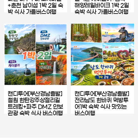
+춘천 남이섬 1박 2일 숙
해양레일바이크 1박 2일
박 식사 가을버스여행
숙박 식사 가을버스여행
캔디투어[부산경남출발]
캔디투어[부산경남출발]
철원 한탄강주상절리길
전라남도 한바퀴 먹방투
트레킹+파주 DMZ 안보
어1박 숙박 식사 맛있는
관광 숙박 식사 버스여행
버스여행