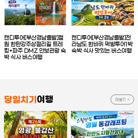
캔디투어[부산경남출발]철
캔디투어[부산경남출발]전
원 한탄강주상절리길 트레
라남도 한바퀴 먹방투어1박
킹+파주 DMZ 안보관광 숙
숙박 식사 맛있는 버스여행
박 식사 버스여행
여행
당일치기
더보기 →