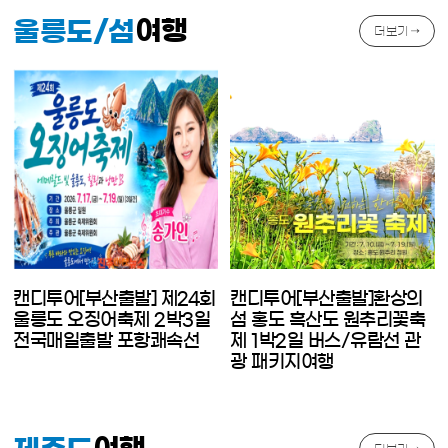
여행
울릉도/섬
더보기 →
캔디투어[부산출발] 제24회
캔디투어[부산출발]환상의
울릉도 오징어축제 2박3일
섬 홍도 흑산도 원추리꽃축
전국매일출발 포항쾌속선
제 1박2일 버스/유람선 관
광 패키지여행