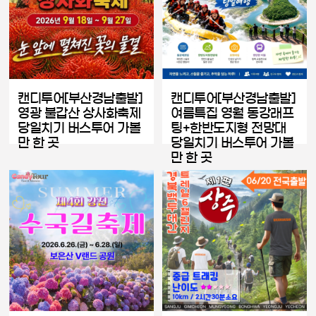
캔디투어[부산경남출발]
캔디투어[부산경남출발]
영광 불갑산 상사화축제
여름특집 영월 동강래프
당일치기 버스투어 가볼
팅+한반도지형 전망대
만 한 곳
당일치기 버스투어 가볼
만 한 곳